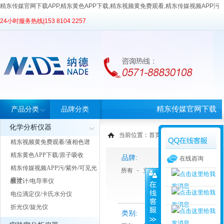
精东传媒官网下载APP,精东黄色APP下载,精东视频黄免费观看,精东传媒视频APP污
24小时服务热线|
153 8104 2257
精东传媒官网下载
产品分类
品牌分类
化学分析仪器
APP首页
当前位置：
首页
>
产品中心
>
产品分类
精东视频黄免费观看/液相色谱
精东黄色APP下载/原子吸收
品牌:
在线咨询
精东传媒视频APP污/紫外/可见光
所有
-
立德泰勀
-
天美Techcomp
度计
酸度计/电导率仪
电位滴定仪/卡氏水分仪
折光仪/旋光仪
类别: