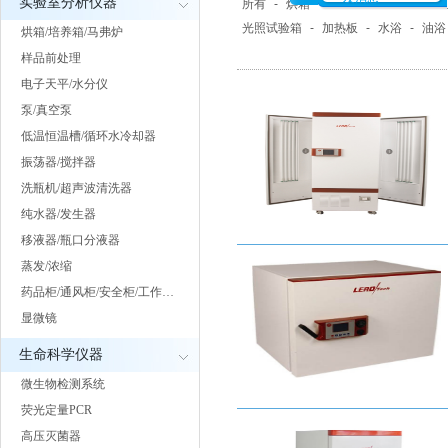
实验室分析仪器
所有
-
烘箱
-
培养箱
-
马弗炉/电
光照试验箱
-
加热板
-
水浴
-
油浴
烘箱/培养箱/马弗炉
样品前处理
电子天平/水分仪
泵/真空泵
低温恒温槽/循环水冷却器
振荡器/搅拌器
洗瓶机/超声波清洗器
纯水器/发生器
移液器/瓶口分液器
蒸发/浓缩
药品柜/通风柜/安全柜/工作…
显微镜
生命科学仪器
微生物检测系统
荧光定量PCR
高压灭菌器