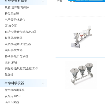
实验室分析仪器
所有
-
三联膜过滤系统
-
全自动病
烘箱/培养箱/马弗炉
样品前处理
电子天平/水分仪
泵/真空泵
低温恒温槽/循环水冷却器
振荡器/搅拌器
洗瓶机/超声波清洗器
纯水器/发生器
移液器/瓶口分液器
蒸发/浓缩
药品柜/通风柜/安全柜/工作…
显微镜
生命科学仪器
微生物检测系统
荧光定量PCR
高压灭菌器