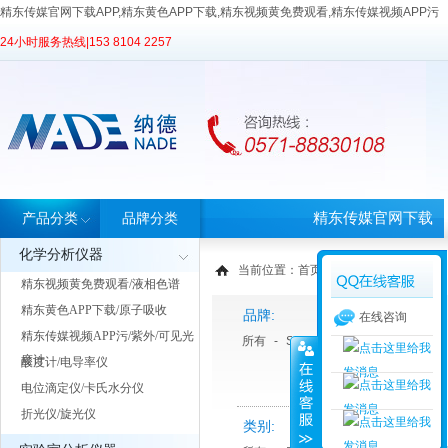
精东传媒官网下载APP,精东黄色APP下载,精东视频黄免费观看,精东传媒视频APP污
24小时服务热线|
153 8104 2257
精东传媒官网下载
产品分类
品牌分类
化学分析仪器
APP首页
当前位置：
首页
>
产品中心
>
产品分类
精东视频黄免费观看/液相色谱
精东黄色APP下载/原子吸收
品牌:
在线咨询
精东传媒视频APP污/紫外/可见光
所有
-
Sartorius 赛多利斯
度计
酸度计/电导率仪
电位滴定仪/卡氏水分仪
折光仪/旋光仪
类别: