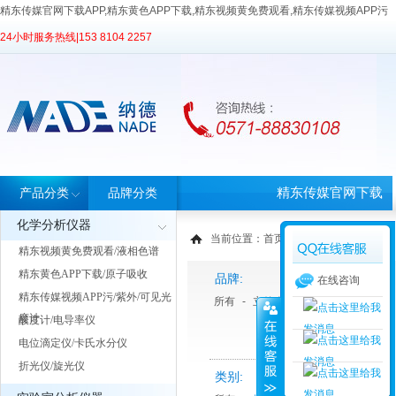
精东传媒官网下载APP,精东黄色APP下载,精东视频黄免费观看,精东传媒视频APP污
24小时服务热线|
153 8104 2257
精东传媒官网下载
产品分类
品牌分类
化学分析仪器
APP首页
当前位置：
首页
>
产品中心
> 产品分类
精东视频黄免费观看/液相色谱
精东黄色APP下载/原子吸收
品牌:
在线咨询
精东传媒视频APP污/紫外/可见光
所有
-
立德泰勀
-
天美Techcomp
度计
酸度计/电导率仪
电位滴定仪/卡氏水分仪
折光仪/旋光仪
类别: