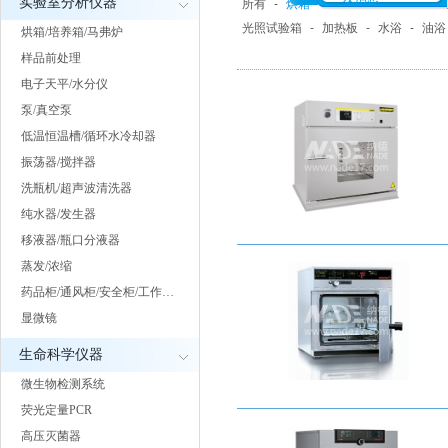
实验室分析仪器
所有
-
烘箱
-
培养箱
-
马弗炉/电
光照试验箱
-
加热板
-
水浴
-
油浴
烘箱/培养箱/马弗炉
样品前处理
电子天平/水分仪
泵/真空泵
低温恒温槽/循环水冷却器
振荡器/搅拌器
洗瓶机/超声波清洗器
纯水器/发生器
移液器/瓶口分液器
蒸发/浓缩
药品柜/通风柜/安全柜/工作…
显微镜
生命科学仪器
微生物检测系统
荧光定量PCR
高压灭菌器