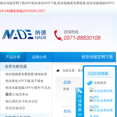
精东传媒官网下载APP,精东黄色APP下载,精东视频黄免费观看,精东传媒视频APP污
24小时服务热线|
153 8104 2257
精东传媒官网下载
产品分类
品牌分类
化学分析仪器
APP首页
当前位置：
首页
>
产品中心
> 产品分类
精东视频黄免费观看/液相色谱
精东黄色APP下载/原子吸收
品牌:
在线咨询
精东传媒视频APP污/紫外/可见光
所有
-
立德泰勀
-
天美Techcomp
度计
酸度计/电导率仪
电位滴定仪/卡氏水分仪
折光仪/旋光仪
类别: