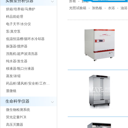
实验室分析仪器
所有
-
烘箱
-
培养箱
-
马弗炉/电
光照试验箱
-
加热板
-
水浴
-
油浴
烘箱/培养箱/马弗炉
样品前处理
电子天平/水分仪
泵/真空泵
低温恒温槽/循环水冷却器
振荡器/搅拌器
洗瓶机/超声波清洗器
纯水器/发生器
移液器/瓶口分液器
蒸发/浓缩
药品柜/通风柜/安全柜/工作…
显微镜
生命科学仪器
微生物检测系统
荧光定量PCR
高压灭菌器