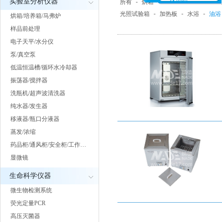
实验室分析仪器
所有
-
烘箱
-
培养箱
-
马弗炉/电
光照试验箱
-
加热板
-
水浴
-
油浴
烘箱/培养箱/马弗炉
样品前处理
电子天平/水分仪
泵/真空泵
低温恒温槽/循环水冷却器
振荡器/搅拌器
洗瓶机/超声波清洗器
纯水器/发生器
移液器/瓶口分液器
蒸发/浓缩
药品柜/通风柜/安全柜/工作…
显微镜
生命科学仪器
微生物检测系统
荧光定量PCR
高压灭菌器