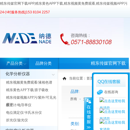
精东传媒官网下载APP,精东黄色APP下载,精东视频黄免费观看,精东传媒视频APP污
24小时服务热线|
153 8104 2257
精东传媒官网下载
产品分类
品牌分类
化学分析仪器
APP首页
当前位置：
首页
>
产品中心
> 产品分类
精东视频黄免费观看/液相色谱
精东黄色APP下载/原子吸收
品牌:
在线咨询
精东传媒视频APP污/紫外/可见光
所有
-
立德泰勀
-
天美Techcomp
度计
酸度计/电导率仪
电位滴定仪/卡氏水分仪
折光仪/旋光仪
类别: