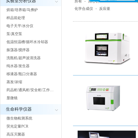
实验室分析仪器
所有
-
离心机
-
快速溶剂萃取仪
-
化学合成仪
-
反应釜
烘箱/培养箱/马弗炉
样品前处理
电子天平/水分仪
泵/真空泵
低温恒温槽/循环水冷却器
振荡器/搅拌器
洗瓶机/超声波清洗器
纯水器/发生器
移液器/瓶口分液器
蒸发/浓缩
药品柜/通风柜/安全柜/工作…
显微镜
生命科学仪器
微生物检测系统
荧光定量PCR
高压灭菌器