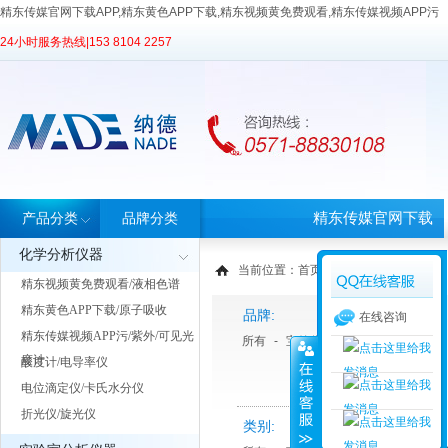
精东传媒官网下载APP,精东黄色APP下载,精东视频黄免费观看,精东传媒视频APP污
24小时服务热线|
153 8104 2257
精东传媒官网下载
产品分类
品牌分类
化学分析仪器
APP首页
当前位置：
首页
>
产品中心
> 产品分类
精东视频黄免费观看/液相色谱
精东黄色APP下载/原子吸收
品牌:
在线咨询
精东传媒视频APP污/紫外/可见光
所有
-
宝德仪器
-
睿科
-
天美Tech
度计
酸度计/电导率仪
电位滴定仪/卡氏水分仪
折光仪/旋光仪
类别: