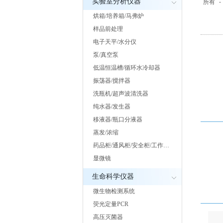
实验室分析仪器
所有
-
烘箱/培养箱/马弗炉
样品前处理
电子天平/水分仪
泵/真空泵
低温恒温槽/循环水冷却器
振荡器/搅拌器
洗瓶机/超声波清洗器
纯水器/发生器
移液器/瓶口分液器
蒸发/浓缩
药品柜/通风柜/安全柜/工作…
显微镜
生命科学仪器
微生物检测系统
荧光定量PCR
高压灭菌器