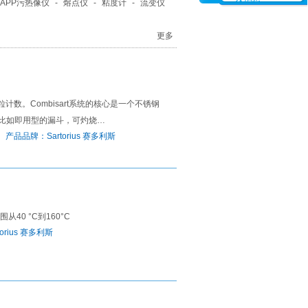
APP污热像仪
-
熔点仪
-
粘度计
-
流变仪
更多
粒计数。Combisart系统的核心是一个不锈钢
，比如即用型的漏斗，可灼烧…
 产品品牌：Sartorius 赛多利斯
围从40 °C到160°C
torius 赛多利斯