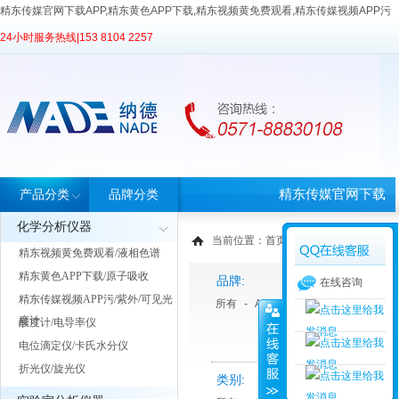
精东传媒官网下载APP,精东黄色APP下载,精东视频黄免费观看,精东传媒视频APP污
24小时服务热线|
153 8104 2257
精东传媒官网下载
产品分类
品牌分类
化学分析仪器
APP首页
当前位置：
首页
>
产品中心
> 产品分类
精东视频黄免费观看/液相色谱
精东黄色APP下载/原子吸收
品牌:
在线咨询
精东传媒视频APP污/紫外/可见光
所有
-
Anton paar 安东帕
-
Sartor
度计
酸度计/电导率仪
电位滴定仪/卡氏水分仪
折光仪/旋光仪
类别: