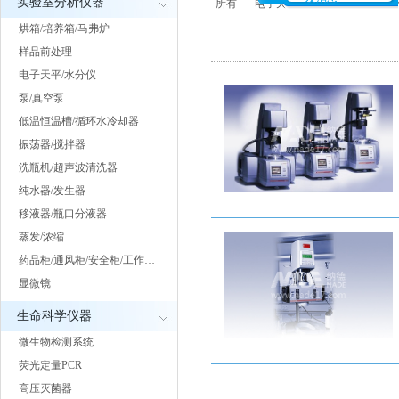
实验室分析仪器
所有
-
电子天平
-
台秤
-
水份分析
烘箱/培养箱/马弗炉
样品前处理
电子天平/水分仪
泵/真空泵
低温恒温槽/循环水冷却器
振荡器/搅拌器
洗瓶机/超声波清洗器
纯水器/发生器
移液器/瓶口分液器
蒸发/浓缩
药品柜/通风柜/安全柜/工作…
显微镜
生命科学仪器
微生物检测系统
荧光定量PCR
高压灭菌器