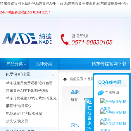
精东传媒官网下载APP,精东黄色APP下载,精东视频黄免费观看,精东传媒视频APP污
24小时服务热线|
153 8104 2257
精东传媒官网下载
产品分类
品牌分类
化学分析仪器
APP首页
当前位置：
首页
>
产品中心
> 产品分类
精东视频黄免费观看/液相色谱
精东黄色APP下载/原子吸收
品牌:
在线咨询
精东传媒视频APP污/紫外/可见光
所有
-
FLUKO弗鲁克
-
睿科
-
天
度计
酸度计/电导率仪
电位滴定仪/卡氏水分仪
折光仪/旋光仪
类别: