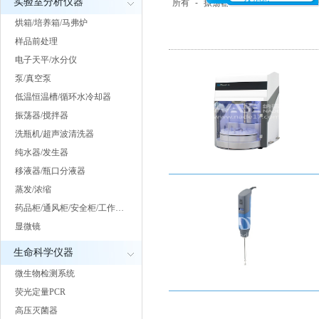
实验室分析仪器
所有
-
振荡器/摇床/混匀器
-
磁力搅
烘箱/培养箱/马弗炉
样品前处理
电子天平/水分仪
泵/真空泵
低温恒温槽/循环水冷却器
振荡器/搅拌器
洗瓶机/超声波清洗器
纯水器/发生器
移液器/瓶口分液器
蒸发/浓缩
药品柜/通风柜/安全柜/工作…
显微镜
生命科学仪器
微生物检测系统
荧光定量PCR
高压灭菌器