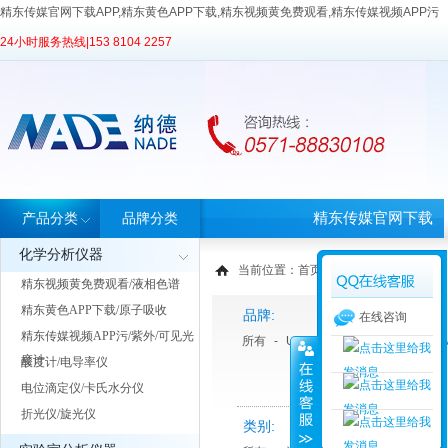
精东传媒官网下载APP,精东黄色APP下载,精东视频黄免费观看,精东传媒视频APP污
24小时服务热线|
153 8104 2257
精东传媒官网下载
产品分类
品牌分类
化学分析仪器
APP首页
当前位置：
首页
>
产品中心
> 产品分类
精东视频黄免费观看/液相色谱
精东黄色APP下载/原子吸收
品牌:
在线咨询
精东传媒视频APP污/紫外/可见光
所有
-
Unite 优纳特
-
上海科导
-
度计
酸度计/电导率仪
电位滴定仪/卡氏水分仪
折光仪/旋光仪
类别: