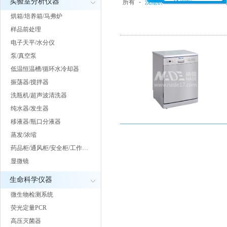
实验室分析仪器
所有
-
洗瓶机
-
超声波清洗器
-
干
烘箱/培养箱/马弗炉
样品前处理
电子天平/水分仪
泵/真空泵
低温恒温槽/循环水冷却器
振荡器/搅拌器
洗瓶机/超声波清洗器
纯水器/发生器
移液器/瓶口分液器
蒸发/浓缩
药品柜/通风柜/安全柜/工作…
显微镜
生命科学仪器
微生物检测系统
荧光定量PCR
高压灭菌器