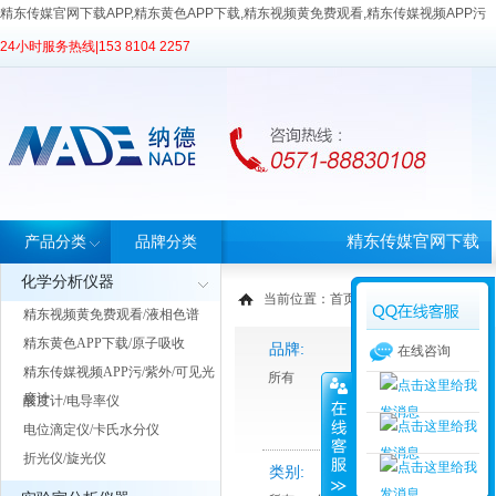
精东传媒官网下载APP,精东黄色APP下载,精东视频黄免费观看,精东传媒视频APP污
24小时服务热线|
153 8104 2257
精东传媒官网下载
产品分类
品牌分类
化学分析仪器
APP首页
当前位置：
首页
>
产品中心
> 产品分类
精东视频黄免费观看/液相色谱
精东黄色APP下载/原子吸收
品牌:
在线咨询
精东传媒视频APP污/紫外/可见光
所有
度计
酸度计/电导率仪
电位滴定仪/卡氏水分仪
折光仪/旋光仪
类别: