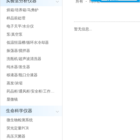
实验室分析仪器
所有
-
纯水器
-
氢气发生器
-
氮气
烘箱/培养箱/马弗炉
样品前处理
电子天平/水分仪
暂无信息...
泵/真空泵
低温恒温槽/循环水冷却器
振荡器/搅拌器
洗瓶机/超声波清洗器
纯水器/发生器
移液器/瓶口分液器
蒸发/浓缩
药品柜/通风柜/安全柜/工作…
显微镜
生命科学仪器
微生物检测系统
荧光定量PCR
高压灭菌器