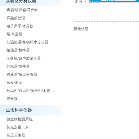
实验室分析仪器
所有
-
旋转蒸发仪
-
浓缩仪
-
氮吹
烘箱/培养箱/马弗炉
样品前处理
电子天平/水分仪
暂无信息...
泵/真空泵
低温恒温槽/循环水冷却器
振荡器/搅拌器
洗瓶机/超声波清洗器
纯水器/发生器
移液器/瓶口分液器
蒸发/浓缩
药品柜/通风柜/安全柜/工作…
显微镜
生命科学仪器
微生物检测系统
荧光定量PCR
高压灭菌器