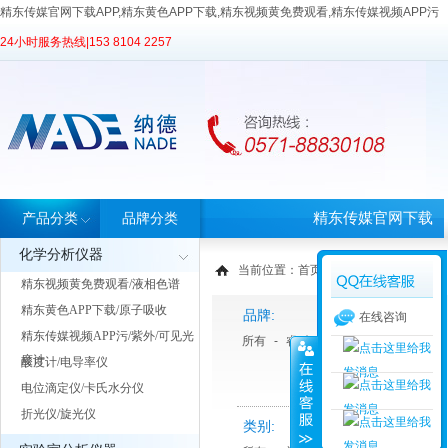
精东传媒官网下载APP,精东黄色APP下载,精东视频黄免费观看,精东传媒视频APP污
24小时服务热线|
153 8104 2257
精东传媒官网下载
产品分类
品牌分类
化学分析仪器
APP首页
当前位置：
首页
>
产品中心
> 产品分类
精东视频黄免费观看/液相色谱
精东黄色APP下载/原子吸收
品牌:
在线咨询
精东传媒视频APP污/紫外/可见光
所有
-
睿科
-
天美Techcomp
度计
酸度计/电导率仪
电位滴定仪/卡氏水分仪
折光仪/旋光仪
类别: