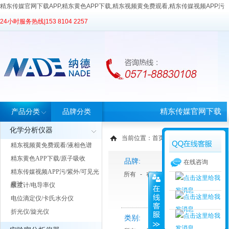
精东传媒官网下载APP,精东黄色APP下载,精东视频黄免费观看,精东传媒视频APP污
24小时服务热线|
153 8104 2257
精东传媒官网下载
产品分类
品牌分类
化学分析仪器
APP首页
当前位置：
首页
>
产品中心
> 产品分类
精东视频黄免费观看/液相色谱
精东黄色APP下载/原子吸收
品牌:
在线咨询
精东传媒视频APP污/紫外/可见光
所有
-
睿科
-
天美Techcomp
度计
酸度计/电导率仪
电位滴定仪/卡氏水分仪
折光仪/旋光仪
类别: