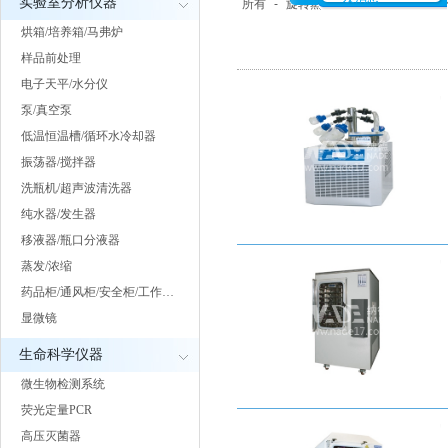
实验室分析仪器
所有
-
旋转蒸发仪
-
浓缩仪
-
氮吹
烘箱/培养箱/马弗炉
样品前处理
电子天平/水分仪
泵/真空泵
低温恒温槽/循环水冷却器
振荡器/搅拌器
洗瓶机/超声波清洗器
纯水器/发生器
移液器/瓶口分液器
蒸发/浓缩
药品柜/通风柜/安全柜/工作…
显微镜
生命科学仪器
微生物检测系统
荧光定量PCR
高压灭菌器