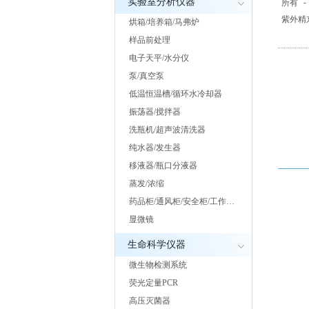
实验室分析仪器
所有
-
紫外精
烘箱/培养箱/马弗炉
样品前处理
电子天平/水分仪
泵/真空泵
低温恒温槽/循环水冷却器
振荡器/搅拌器
洗瓶机/超声波清洗器
纯水器/发生器
移液器/瓶口分液器
蒸发/浓缩
药品柜/通风柜/安全柜/工作…
显微镜
生命科学仪器
微生物检测系统
荧光定量PCR
高压灭菌器