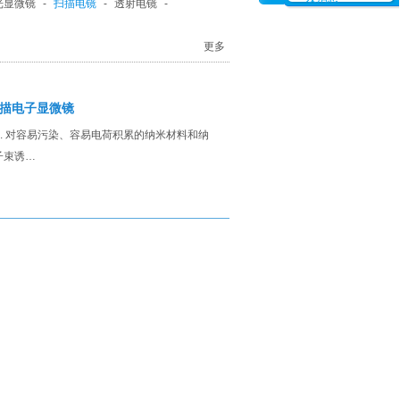
光显微镜
-
扫描电镜
-
透射电镜
-
更多
射扫描电子显微镜
电子枪 3. 对容易污染、容易电荷积累的纳米材料和纳
电子束诱…