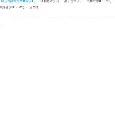
精东视频黄免费观看(GC)
-
液相色谱(LC)
-
离子色谱(IC)
-
气质联用(GC-MS)
质谱仪(ICP-MS)
-
色谱柱
..