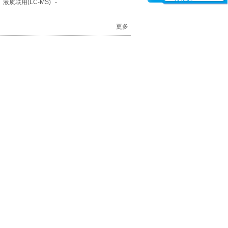
-
液质联用(LC-MS)
-
更多