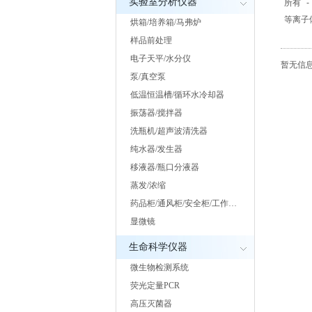
实验室分析仪器
所有
-
等离子体
烘箱/培养箱/马弗炉
样品前处理
电子天平/水分仪
暂无信息.
泵/真空泵
低温恒温槽/循环水冷却器
振荡器/搅拌器
洗瓶机/超声波清洗器
纯水器/发生器
移液器/瓶口分液器
蒸发/浓缩
药品柜/通风柜/安全柜/工作…
显微镜
生命科学仪器
微生物检测系统
荧光定量PCR
高压灭菌器