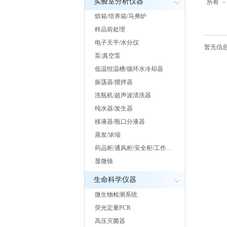
实验室分析仪器
所有
-
烘箱/培养箱/马弗炉
样品前处理
电子天平/水分仪
暂无信息.
泵/真空泵
低温恒温槽/循环水冷却器
振荡器/搅拌器
洗瓶机/超声波清洗器
纯水器/发生器
移液器/瓶口分液器
蒸发/浓缩
药品柜/通风柜/安全柜/工作…
显微镜
生命科学仪器
微生物检测系统
荧光定量PCR
高压灭菌器