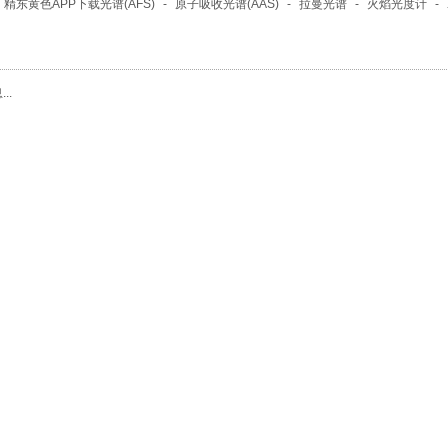
精东黄色APP下载光谱(AFS)
-
原子吸收光谱(AAS)
-
拉曼光谱
-
火焰光度计
-
..