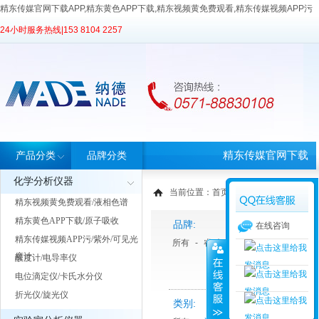
精东传媒官网下载APP,精东黄色APP下载,精东视频黄免费观看,精东传媒视频APP污
24小时服务热线|
153 8104 2257
精东传媒官网下载
产品分类
品牌分类
化学分析仪器
APP首页
当前位置：
首页
>
产品中心
> 产品分类
精东视频黄免费观看/液相色谱
精东黄色APP下载/原子吸收
品牌:
在线咨询
精东传媒视频APP污/紫外/可见光
所有
-
睿科
-
天美Techcomp
度计
酸度计/电导率仪
电位滴定仪/卡氏水分仪
折光仪/旋光仪
类别: