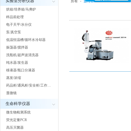
实验室分析仪器
所有
-
旋转蒸发仪
-
浓缩仪
-
氮吹
烘箱/培养箱/马弗炉
样品前处理
电子天平/水分仪
泵/真空泵
低温恒温槽/循环水冷却器
振荡器/搅拌器
洗瓶机/超声波清洗器
纯水器/发生器
移液器/瓶口分液器
蒸发/浓缩
药品柜/通风柜/安全柜/工作…
显微镜
生命科学仪器
微生物检测系统
荧光定量PCR
高压灭菌器